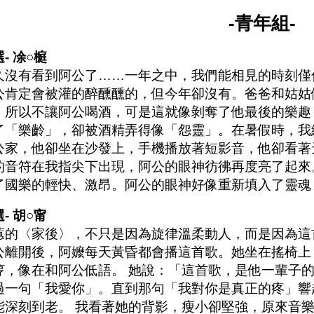
-青年組-
- 凃○榳
久沒有看到阿公了……一年之中，我們能相見的時刻僅
公肯定會被灌的醉醺醺的，但今年卻沒有。爸爸和姑姑
，所以不讓阿公喝酒，可是這就像剝奪了他最後的樂趣
了「樂齡」，卻被酒精弄得像「怨靈」。在暑假時，我
公家，他卻坐在沙發上，手機播放著短影音，他卻看著
的音符在我指尖下出現，阿公的眼神彷彿再度亮了起來
了國樂的輕快、激昂。阿公的眼神好像重新填入了靈魂
- 胡○甯
蕙的〈家後〉，不只是因為旋律溫柔動人，而是因為這
公離開後，阿嬤每天黃昏都會播這首歌。她坐在搖椅上
哼，像在和阿公低語。 她說：「這首歌，是他一輩子
過一句「我愛你」。直到那句「我對你是真正的疼」響
能深刻到老。 我看著她的背影，瘦小卻堅強，原來音