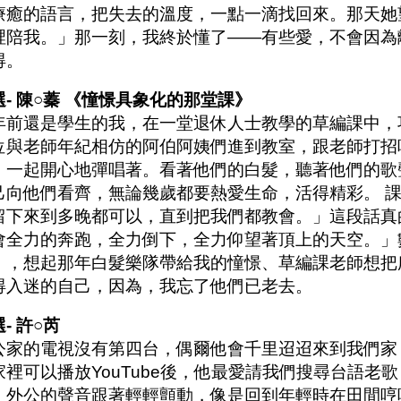
療癒的語言，把失去的溫度，一點一滴找回來。那天她
裡陪我。」那一刻，我終於懂了——有些愛，不會因為
得。
選- 陳○蓁 《憧憬具象化的那堂課》
年前還是學生的我，在一堂退休人士教學的草編課中，
位與老師年紀相仿的阿伯阿姨們進到教室，跟老師打招
，一起開心地彈唱著。看著他們的白髮，聽著他們的歌
己向他們看齊，無論幾歲都要熱愛生命，活得精彩。 
留下來到多晚都可以，直到把我們都教會。」這段話真
會全力的奔跑，全力倒下，全力仰望著頂上的天空。」
》，想起那年白髮樂隊帶給我的憧憬、草編課老師想把
得入迷的自己，因為，我忘了他們已老去。
- 許○芮
公家的電視沒有第四台，偶爾他會千里迢迢來到我們家
家裡可以播放YouTube後，他最愛請我們搜尋台語老
，外公的聲音跟著輕輕顫動，像是回到年輕時在田間哼