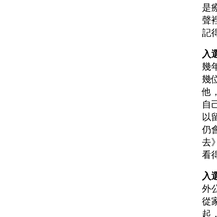
是
聲
記
入
幾
幾
他
自
以
仍
去
看
入選
外
從
起