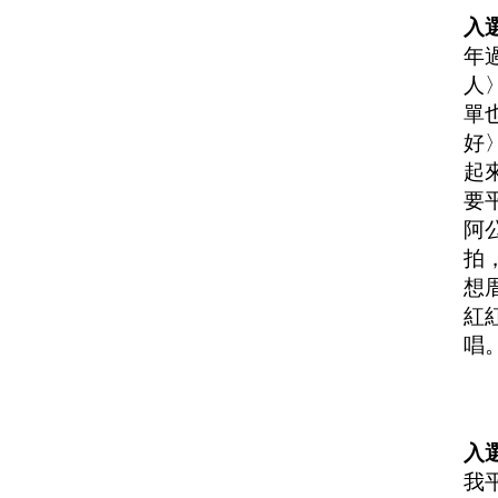
入
年
人
單
好
起
要
阿
拍
想
紅
唱
入選
我