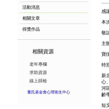
活動消息
感
相關文章
本
得獎作品
敬
主
相關資源
寶
老年專欄
特
求助資源
新
線上篩檢
心
河
董氏基金會心理衛生中心
齡
短