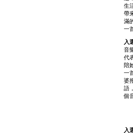
生
帶
滿
一
入選
音
代
陪
一
婆
語
個
入選