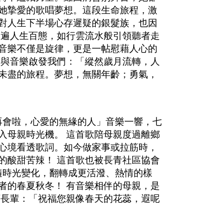
她摯愛的歌唱夢想。這段生命旅程，激
對人生下半場心存遲疑的銀髮族，也因
唱遍人生百態，如行雲流水般引領聽者走
音樂不僅是旋律，更是一帖慰藉人心的
歷與音樂啟發我們：「縱然歲月流轉，人
未盡的旅程。夢想，無關年齡；勇氣，
再會啦，心愛的無緣的人」音樂一響，七
入母親時光機。 這首歌陪母親度過離鄉
心境看透歌詞。如今做家事或拉筋時，
的酸甜苦辣！ 這首歌也被長青社區協會
隨時光變化，翻轉成更活潑、熱情的樣
者的春夏秋冬！ 有音樂相伴的母親，是
下長輩：「祝福您親像春天的花蕊，遐呢