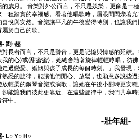
活的歲月。 音樂對外公而言，不只是娛樂，更像是一
來一種踏實的幸福感。看著他唱歌時，眉眼間閃爍著光
的喜悅與安然。音樂讓平凡的午後變得特別，也讓我們
首屬於自己的歌。
- 劉○慈
樂對長者而言，不只是聲音，更是記憶與情感的延續。
表我的心⟩或⟨甜蜜蜜⟩，她總會隨著旋律輕輕哼唱，彷
她走過戀愛、婚姻與孩子成長的每個時刻。」我發現，
首熟悉的旋律，能讓他們開心、放鬆，也願意多說些過
撥放輕柔的鋼琴音樂或演歌，讓她在午後小酣時更安穩
，卻能讓我們彼此更靠近。在這些旋律中，我們共享時
音符中。
-壯年組-
- L○ Y○ H○