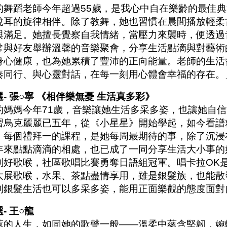
的舞蹈老師今年超過55歲，是我心中自在樂齡的最佳
悅耳的旋律相伴。除了教舞，她也習慣在晨間播放輕柔
與滿足。她擅長覺察自我情緒，當壓力來襲時，便透過
常與好友舉辦溫馨的音樂聚會，分享生活點滴與對藝術
身心健康，也為她累積了豐沛的正向能量。老師的生活
奏同行、與心靈對話，在每一刻用心體會幸福的存在。
選- 張○寧 《相伴樂無憂 生活真多彩》
的媽媽今年71歲，音樂讓她生活多采多姿，也讓她自
習烏克麗麗已五年，從《小星星》開始學起，如今看譜
。每個禮拜一的課程，是她每周最期待的事，除了沉浸
年來點點滴滴的相處，也已成了一同分享生活大小事的
副好歌喉，社區歌唱比賽勇奪日語組冠軍。唱卡拉OK
大展歌喉，水果、茶點盡情享用，雖是銀髮族，也能散
到銀髮生活也可以多采多姿，能用正面樂觀的態度面對
- 王○龍
蕙的人生，如同她的歌聲一般——溫柔中蘊含堅韌，婉