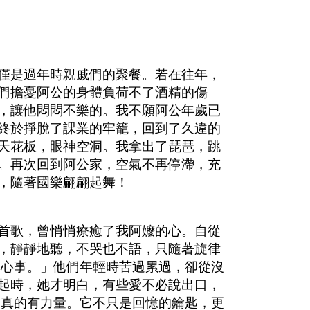
僅是過年時親戚們的聚餐。若在往年，
們擔憂阿公的身體負荷不了酒精的傷
，讓他悶悶不樂的。我不願阿公年歲已
終於掙脫了課業的牢籠，回到了久違的
天花板，眼神空洞。我拿出了琵琶，跳
。再次回到阿公家，空氣不再停滯，充
，隨著國樂翩翩起舞！
首歌，曾悄悄療癒了我阿嬤的心。自從
，靜靜地聽，不哭也不語，只隨著旋律
的心事。」他們年輕時苦過累過，卻從沒
起時，她才明白，有些愛不必說出口，
樂真的有力量。它不只是回憶的鑰匙，更