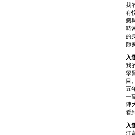
我
有
癒
時
的
節
入
我
學
目
五
一
陣
看
入選
江