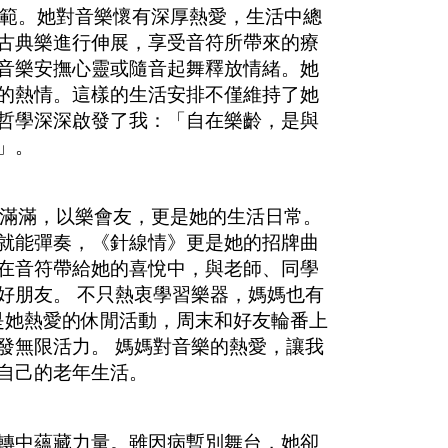
典範。她對音樂懷有深厚熱愛，生活中總
古典樂進行伸展，享受音符所帶來的療
音樂安撫心靈或隨音起舞釋放情緒。她
的熱情。這樣的生活安排不僅維持了她
哲學深深啟發了我：「自在樂齡，是與
」。
信滿滿，以樂會友，更是她的生活日常。
就能彈奏，《針線情》更是她的招牌曲
在音符帶給她的喜悅中，與老師、同學
好朋友。 不只熱衷學習樂器，媽媽也有
是她熱愛的休閒活動，周末和好友輪番上
發無限活力。 媽媽對音樂的熱愛，讓我
自己的老年生活。
轉中蘊藏力量。雖因病暫別舞台，她卻