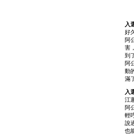
入選
好
阿
害
到
阿
動
滿
入選
江
阿
輕
說
也