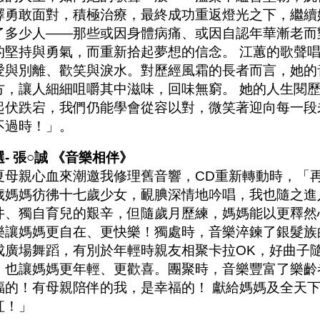
擇勇敢面對，積極治療，最終成功重返燈光之下，繼續
了多少人——那些或因身體病痛、或因自認年華漸老而
的堅持與勇氣，而重新拾起夢想的信念。 江蕙的歌聲
愛與別離、歡笑與淚水。對歷經風霜的長者而言，她的
方，讓人細細咀嚼其中滋味，回味無窮。 她的人生閱
起伏跌宕，我們仍能學會從容以對，微笑著迎向每一段
不過時！」。
- 張○誠 《音樂相伴》
夏母親心血來潮邀我修理舊音響，CD重新轉動時，「
歲媽媽彷彿十七歲少女，靦腆深情地吟唱，我也隨之進
井、獨自育兒的艱辛，但隨歲月歷練，媽媽能以更釋然
樂讓媽媽更自在、更快樂！獨處時，音樂淬鍊了銀髮族
成廣場舞蹈，有別於年輕時親友相聚卡拉OK，好曲子
。也讓媽媽更年輕、更歡喜。團聚時，音樂豐富了樂齡
福的！有母親陪伴的我，是幸福的！ 獻給媽媽及全天
紅！」