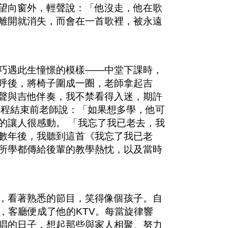
望向窗外，輕聲說：「他沒走，他在歌
離開就消失，而會在一首歌裡，被永遠
巧遇此生憧憬的模樣——中堂下課時，
呼後，將椅子圍成一圈，老師拿起吉
聲與吉他伴奏，我不禁看得入迷，期許
課程結束前老師說：「如果想多學，他可
的讓人很感動。 「我忘了我已老去，我
數年後，我聽到這首《我忘了我已老
所學都傳給後輩的教學熱忱，以及當時
，看著熟悉的節目，笑得像個孩子。自
歌，客廳便成了他的KTV。每當旋律響
唱的日子，想起那些與家人相聚、努力