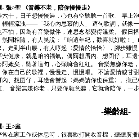
選- 張○聖 《音樂不老，陪你慢慢走》
過六十，日子想慢慢過，心也有空聽聽一首歌。 早上
〉輕輕流洩——「我心內思慕的人」 這句歌詞，就像
也不怕，因為有音樂做伴，連思念都變得溫柔。 假日
〉熱鬧相隨，有人笑說：「咱這年紀，歡喜就好啦！」
來。走到半山腰，有人哼起〈愛情的恰恰〉，腳步雖慢
平安健康，就是咱的福氣。偶爾想厝內、想囝仔，耳邊
公阿嬤矣，聽著這句，心頭嘛會紅紅。 音樂無嫌你老
，像在自己的歌裡，慢慢走、慢慢唱。 不論愛情酸甘
厝內、想囝仔，耳邊會響起〈媽媽請你也保重〉。攏已
紅。 音樂無嫌你老，只要你願意聽，它就會陪你，一
。
-樂齡組-
- 王○庭
平常在家工作或休息時，很喜歡打開收音機，聽聽廣播