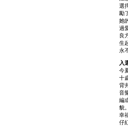
選
勵
她
過
良
生
永
入選
今
十
背
音
編
貌
幸
仔