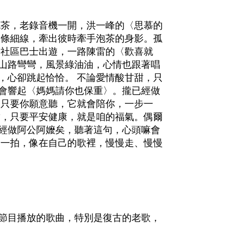
泡茶，老錄音機一開，洪一峰的〈思慕的
一條細線，牽出彼時牽手泡茶的身影。孤
搭社區巴士出遊，一路陳雷的〈歡喜就
山路彎彎，風景綠油油，心情也跟著唱
，心卻跳起恰恰。 不論愛情酸甘甜，只
會響起〈媽媽請你也保重〉。攏已經做
，只要你願意聽，它就會陪你，一步一
甜，只要平安健康，就是咱的福氣。偶爾
經做阿公阿嬤矣，聽著這句，心頭嘛會
步一拍，像在自己的歌裡，慢慢走、慢慢
節目播放的歌曲，特別是復古的老歌，