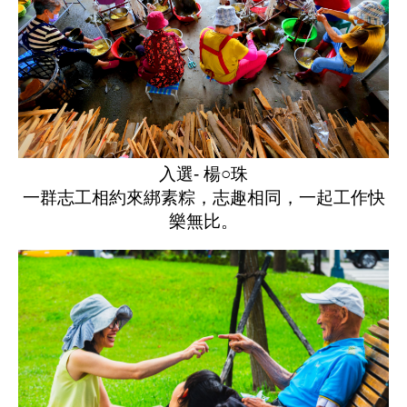
入選- 楊○珠
一群志工相約來綁素粽，志趣相同，一起工作快
樂無比。