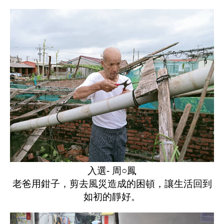
入選- 周○鳳
老爸用鉗子，剪去風災造成的困頓，讓生活回到
如初的靜好。