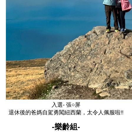
入選- 張○屏
退休後的爸媽自駕勇闖紐西蘭，太令人佩服啦!!
-樂齡組-