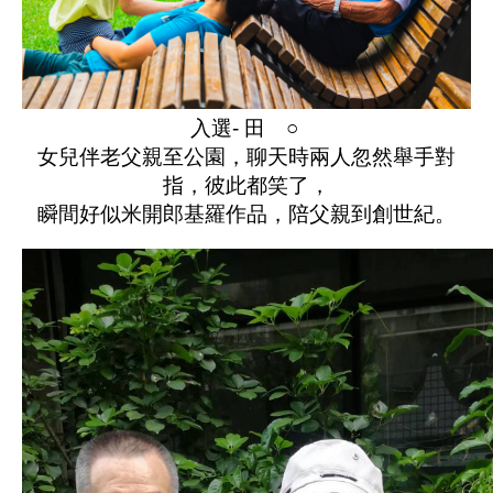
入選- 田 ○
女兒伴老父親至公園，聊天時兩人忽然舉手對
指，彼此都笑了，
瞬間好似米開郎基羅作品，陪父親到創世紀。