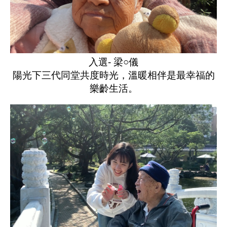
入選- 梁○儀
陽光下三代同堂共度時光，溫暖相伴是最幸福的
樂齡生活。