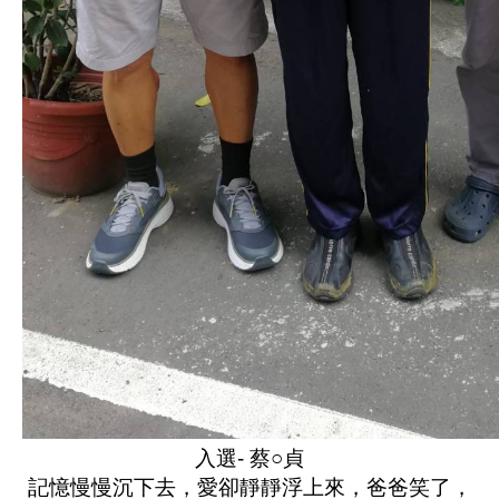
入選- 蔡○貞
記憶慢慢沉下去，愛卻靜靜浮上來，爸爸笑了，