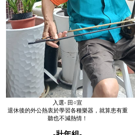
入選- 田○宣
退休後的外公熱衷於學習各種樂器，就算患有重
聽也不減熱情！
-壯年組-