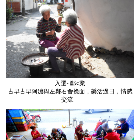
入選- 鄭○業
古早古早阿嬤與左鄰右舍挽面，樂活過日，情感
交流。