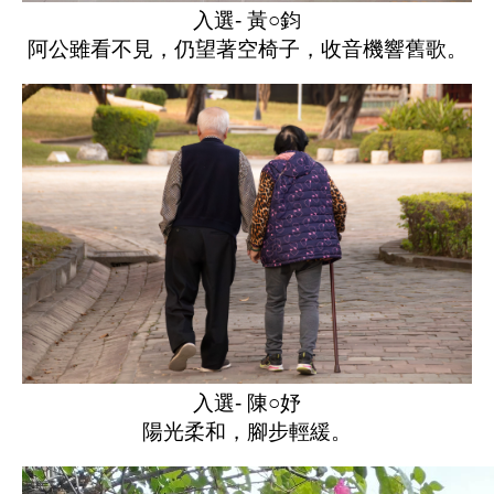
入選- 黃○鈞
阿公雖看不見，仍望著空椅子，收音機響舊歌。
入選- 陳○妤
陽光柔和，腳步輕緩。