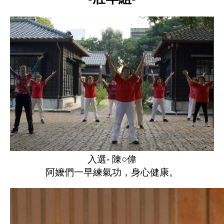
入選- 陳○偉
阿嬤們一早練氣功，身心健康。