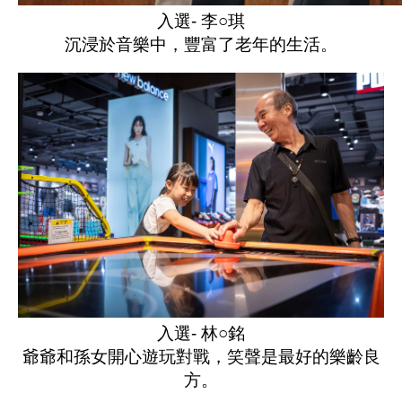
入選- 李○琪
沉浸於音樂中，豐富了老年的生活。
入選- 林○銘
爺爺和孫女開心遊玩對戰，笑聲是最好的樂齡良
方。