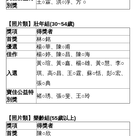
王○霖、洪○淳、方 ○
別獎
【照片類】壯年組(30~54歲)
獎項
得獎者
首獎
林○銘
優選
楊○華、陳○甫
佳作
楊○婷、陳○昌、陳○海
黃○瑄、黃○鑫、楊○雄、黃○慧、李○
入選
琪、
高○昌、王○霆、蘇○恬、彭○宏、
張○典
寶佳公益特
褚○琇、張○斐、王○玲
別獎
【照片類】樂齡組(55歲以上)
獎項
得獎者
首獎
陳○欣