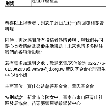
超值
紓壓禮盒
別獎
恭喜以上得獎者，別忘了於11/11(一)前回覆相關資
料喔
同時，再次感謝所有投稿者熱情參與，與我們共同
關心長者情緒及樂齡生活議題！未來也請多多關注
我們的各項活動喔~
若有需多加說明之處，歡迎來電/來信洽詢 02-2776-
6133#203 或 wawa@jtf.org.tw 董氏基金會心理衛生
中心張小姐
主辦單位：寶佳公益慈善基金會、董氏基金會
特別感謝：新北市金陵女中、臺南市東山區青山社
區發展協會、苗栗縣頭屋樂齡學習中心