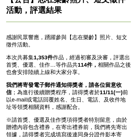
活動，評選結果
感謝民眾響應，踴躍參與【志在樂齡】照片、短文
徵件活動。
本次共募集
1,353件
作品，經過初審及決審，評選出
首獎、優選、佳作…等作品共
114件，
相關作品之後
也會安排陸續上線和大家分享。
我們將寄發電子郵件通知得獎者，請各位留意收
信
；為進行後續贈獎程序，請得獎者於
11/11(一)
前
以e-mail或電話回覆姓名、生日、電話、及收件地
址等領獎相關資料，感謝配合。
※請首獎、優選及佳作獎項得獎者特別留意，由於
贈禮內容包含禮券，在寄出禮券前，我們將先寄出
領據，請得獎者完成填寫後連同身分證件影本寄