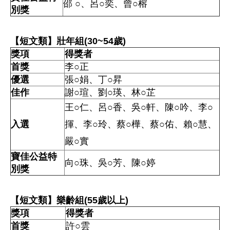
邵 ○、呂○奕、曾○榕
別獎
【短文類】壯年組(30~54歲)
獎項
得獎者
首獎
李○正
優選
張○娟、丁○昇
佳作
謝○瑄、劉○瑛、林○芷
王○仁、呂○香、吳○軒、陳○吟、李○
入選
揮、
李○玲、蔡○樺、蔡○佑、賴○慧、
嚴○實
寶佳公益特
向○珠、吳○芳、陳○婷
別獎
【短文類】樂齡組(55歲以上)
獎項
得獎者
首獎
許○雲