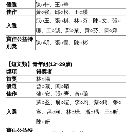
優選
陳○軒、王○華
佳作
黃○強、邱○松、王○瑛
范○玉、張○棋、林○芬、陳○文、張○
入選
聰、
王○誠、鄭○業、黃○芬、陳○嬋
寶佳公益特
陳○明、張○鑾、陳○彬
別獎
【短文類】青年組(13~29歲)
獎項
得獎者
首獎
林○陽
優選
曾○葳、閻○晴
佳作
蒲○安、張○齊、黃○璇
蘇○盈、翁○瑄、李○均、蔡○錡、張○
入選
宸、
呂○頤、林○璟、潘○瑀、王○昕、
陳○妍
寶佳公益特