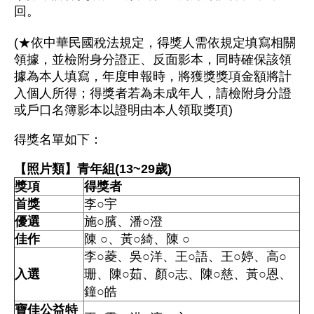
回。
(★依中華民國稅法規定，得獎人需依規定填寫相關
領據，並檢附身分證正、反面影本，同時確保該領
據為本人填寫，年度申報時，將獲獎獎項金額將計
入個人所得；得獎者若為未成年人，請檢附身分證
或戶口名簿影本以證明由本人領取獎項)
得獎名單如下：
【照片類】青年組(13~29歲)
獎項
得獎者
首獎
李○宇
優選
施○臏、潘○澄
佳作
陳 ○、黃○綺、陳 ○
李○菱、吳○洋、王○語、王○婷、高○
入選
珊、
陳○茹、顏○志、陳○慈、黃○恩、
鐘○皓
寶佳公益特