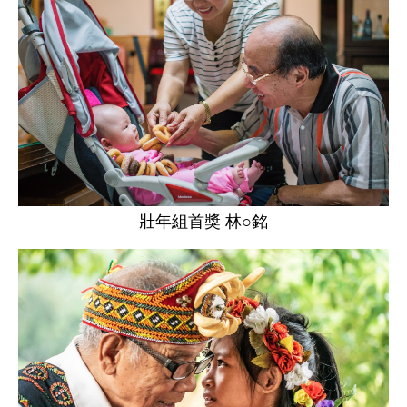
壯年組首獎 林○銘