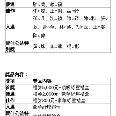
優選
駱○蘭、賴○福
佳作
李○發、王○俐、巫○鈴
孫○凡、沈○禎、陳○釵、陳○和、張○
入選
萩、
曹○華、林○淑、胡○玉、王○姿、
陳○偉
寶佳公益特
黃○珠、施○蓮、楊○彬
別獎
獎品內容：
獎項
獎品內容
首獎
禮券
5,000
元
+
頂級紓壓禮盒
優選
禮券2,
000
元
+豪華
紓壓禮盒
佳作
禮券8
00
元
+豪華
紓壓禮盒
入選
豪華
紓壓禮盒
寶佳公益特