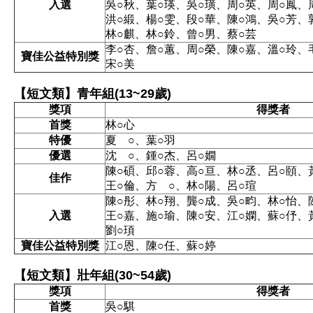
入選
吳○秋、葉○瑛、吳○璜、周○英、周○鳳、
洪○緞、楊○雯、段○華、陳○鴻、吳○芳、
林○麒、林○鈴、曾○男、蔡○芸
李○杏、詹○蕙、周○榮、陳○嘉、溫○玲、
寶佳公益特別獎
宋○美
【短文類】青年組(13~29歲)
獎項
得獎者
首獎
林○心
特優
夏 ○、葉○羽
優選
沈 ○、鍾○杰、呂○嫺
陳○碩、邱○蓉、高○亘、林○丞、呂○頤、
佳作
王○倫、方 ○、林○陽、呂○瑄
陳○彤、林○翔、龔○成、吳○畇、林○怡、
入選
王○嘉、施○瑜、陳○安、江○嫻、蘇○伃、
劉○頊
寶佳公益特別獎
江○恩、陳○任、蘇○婷
【短文類】壯年組(30~54歲)
獎項
得獎者
首獎
吳○騏