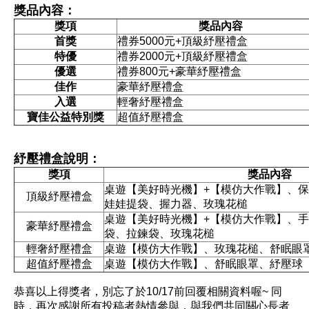
獎品內容：
獎項
獎品內容
首獎
禮券5000元+頂級紓壓禮盒
特優
禮券2000元+頂級紓壓禮盒
優選
禮券800元+豪華紓壓禮盒
佳作
豪華紓壓禮盒
入選
輕奢紓壓禮盒
寶佳公益特別獎
超值紓壓禮盒
紓壓禮盒說明：
獎項
獎品內容
桌遊【美好時光機】+【模仿大作戰】、保
頂級紓壓禮盒
娃娃提袋、握力器、玫瑰花槌
桌遊【美好時光機】+【模仿大作戰】、手
豪華紓壓禮盒
袋、拉鍊袋、玫瑰花槌
輕奢紓壓禮盒
桌遊【模仿大作戰】、玫瑰花槌、舒眠眼
超值紓壓禮盒
桌遊【模仿大作戰】、舒眠眼罩、紓壓球
恭喜以上得獎者，別忘了於10/17前回覆相關資料喔~ 同
時，再次感謝所有投稿者熱情參與，與我們共同關心長者