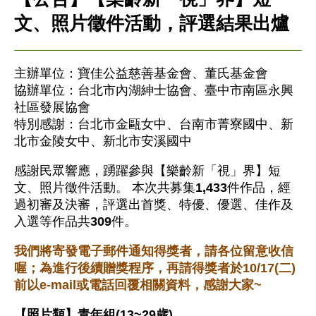
文、照片徵件活動，評選結果出爐
主辦單位：寶佳公益慈善基金會、董氏基金會
協辦單位：台北市內湖紳士協會、臺中市南區永興
社區發展協會
特別感謝：台北市金甌女中、台南市菁寮國中、新
北市金陵女中、新北市安溪國中
感謝民眾響應，踴躍參與【樂齡新「視」界】短
文、照片徵件活動。 本次共募集
1,433
件作品，經
過初審及決審，評選出首獎、特優、優選、佳作及
入選等作品共
309
件。
我們將寄發電子郵件通知得獎者，請各位留意收信
喔；為進行後續贈獎程序，再請得獎者於10/17(二)
前以e-mail或電話回覆相關資料，感謝大家~
【照片類】青年組(13~29歲)