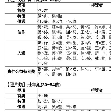
獎項
得獎者
首獎
簡○君
特優
滕○典、楊○貽
優選
何○蓁、李○均、伍○瑜
黃○耘、莊○榕、吳○羽、黃○哲、許○婷、
佳作
梁○婷、張○唯、謝○羽、王○淇、林○宸、
張○婷、王○瑜、吳○蓁、黃○澧、黃○恩、
陳○妤、張○龍、朱○聖、張○蓁、陳○慈、
顏○呈、黃○歆、沙○妮、羅○謙、王○霖、
入選
劉○宜、蔡○育、伍○萱、陳○蓉、藍 ○、
江○翰、莊○齡、蘇○凱、安○婷、林○萱、
江○容
張○嘉、彭○軒、劉○達、陳○志、李○丞、
寶佳公益特別獎
周 ○、屠○綺、陳○政
【照片類】壯年組(30~54歲)
獎項
得獎者
首獎
王○騰
特優
彭○宏、鄭○彤
優選
高○昌、吳○瑩、吉○豫