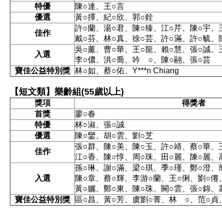
特優
陳○達、王○言
優選
黃○擇、紀○欣、郭○銓
許○蘭、湯○君、陳○臻、江○芹、陳○宇、
佳作
戴○芬、林○真、徐○芸、許○滿、許○毓、
吳○薰、曹○華、王○龍、賴○慧、張○誠、
入選
李○儂、洪○喬、吟 ○、陳○翮、張○芸
寶佳公益特別獎
林○如、蔡○佑、Y***n Chiang
【短文類】樂齡組(55歲以上)
獎項
得獎者
首獎
廖○春
特優
林○淑、張○誠
優選
陳○鑾、胡○雲、劉○芝
張○群、陳○美、陳○玉、許○靖、蔡○華、
佳作
江○香、陳○惇、周○珠、田○麗、陳○麗、
孫○琳、謝○滿、梁○琪、季○瑾、鄭○澄、
入選
陳○章、蔡○輝、李游○蘭、王○俐、劉○僊
黃○孋、鄭○東、陳○珠、闕○雲、張○錦、
寶佳公益特別獎
區○昌、黃○芳、虞劉○菁、林 ○、范○貞