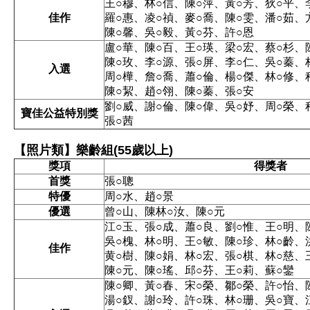
王○穆、林○信、陳○萍、黃○芳、狄○平、
佳作
羅○惠、凌○禎、麥○喬、陳○雯、潘○茹、
陳○馨、吳○毅、黃○芬、許○恩
盧○華、陳○百、王○瑛、梁○宏、蔡○杉、
陳○玫、李○源、張○屏、李○仁、吳○蓁、
入選
周○樺、詹○喬、蕭○倫、楊○傑、林○修、
陳○絜、趙○翎、陳○蓁、張○安
劉○威、謝○倫、陳○偉、吳○妤、周○榮、
寶佳公益特別獎
張○茜
【照片類】樂齡組(55歲以上)
獎項
得獎者
首獎
張○聰
特優
周○水、趙○景
優選
曾○山、陳林○汝、陳○元
江○玉、張○成、蕭○良、劉○惟、王○明、
吳○槐、林○明、王○敏、陳○珍、林○齡、
佳作
黄○樹、陳○娟、林○宏、張○棋、林○慈、
陳○元、陳○瑤、邱○芬、王○莉、蘇○鑾
陳○卿、黃○春、宋○榮、鄒○榮、許○怡、
湯○釵、謝○玲、許○珠、林○珊、吳○寶、