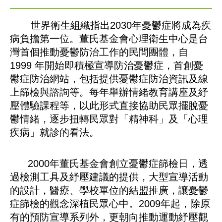
世界衛生組織指出2030年憂鬱症將成為疾
病負擔第一位。董氏基金會心理衛生中心是台
灣首個推動憂鬱防治工作的民間團體，自
1999 年開始即積極宣導防治憂鬱症，首創憂
鬱症防治網站，包括提供憂鬱症防治資訊及線
上篩檢與諮詢等。每年舉辦情緒教育講座及紓
壓體驗課程等，以此形式直接協助民眾擺脫憂
鬱情緒，逐步扭轉民眾對「精神科」及「心理
疾病」就診的看法。
2000年董氏基金會創立憂鬱症篩檢日，透
過檢測工具及紓壓建議的提供，大型宣導活動
的設計，醫療、學校單位的結盟推廣，讓憂鬱
症篩檢的觀念深植民眾心中。2009年起，除原
有的預防宣導系列外，更朝向推動運動紓壓觀