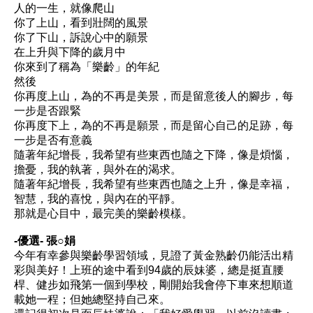
人的一生，就像爬山
你了上山，看到壯闊的風景
你了下山，訴說心中的願景
在上升與下降的歲月中
你來到了稱為「樂齡」的年紀
然後
你再度上山，為的不再是美景，而是留意後人的腳步，每
一步是否跟緊
你再度下上，為的不再是願景，而是留心自己的足跡，每
一步是否有意義
隨著年紀增長，我希望有些東西也隨之下降，像是煩惱，
擔憂，我的執著，與外在的渴求。
隨著年紀增長，我希望有些東西也隨之上升，像是幸福，
智慧，我的喜悅，與內在的平靜。
那就是心目中，最完美的樂齡模樣。
-優選- 張○娟
今年有幸參與樂齡學習領域，見證了黃金熟齡仍能活出精
彩與美好！上班的途中看到94歲的辰妹婆，總是挺直腰
桿、健步如飛第一個到學校，剛開始我會停下車來想順道
載她一程；但她總堅持自己來。