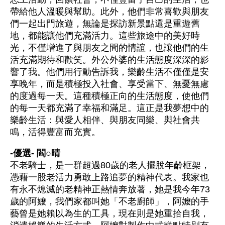
帶給他人溫暖與幫助。此外，他們非常喜歡與朋友
們一起出門旅遊，無論是探訪新景點還是重遊舊
地，都能讓他們充滿活力。這些旅途中的美好時
光，不僅增進了與朋友之間的情誼，也讓他們的生
活充滿期待和歡笑。外公外婆的生活態度深深的影
響了我。他們用行動告訴我，樂齡生活不僅僅是安
享晚年，而是積極投入社會、享受當下、無憂無慮
的度過每一天。這種積極正向的生活態度，使他們
的每一天都充滿了幸福和滿足。這正是我夢想中的
樂齡生活：與愛人相伴、與朋友同樂、與社會共
鳴，活得豐富而充實。
-優選- 閻○晴
不老騎士，是一群超過80歲的老人擺脫年齡框架，
憑藉一股老活力勇敢上路追夢的精神代表。我家也
有永不熄滅的老精神正熱情奔放著，她是我今年73
歲的阿嬤，我們家都叫她「不老廚師」，阿嬤的手
藝曾是她賴以為生的工具，現在則是她重拾自我，