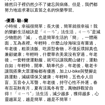
雖然日子裡仍然少不了健忘與病痛。但是，我們都
努力地追求著以直笛之名的快樂學習。
-優選- 駱○蘭
小時候，幸福很簡單；長大後，簡單就很幸福！我
的樂齡生活秘訣是「ㄐㄧㄢˇ」法生活，ㄐㄧㄢˇ是減
少物慾的「減」，也是簡單生活的「簡」，一體兩
面，互為表裡。年輕時，什麼山珍海味沒有嘗過，
年老後，粗茶淡飯、吃原型食物，不僅反璞歸真也
兼顧健康；年輕時，什麼華衣美裳沒有穿過，年老
後，一套輕便運動服，就可以讓我爬山健行，運動
自如；年輕時，開車、騎車代步，年老後，敬老卡
讓我搭乘大眾運輸都有優惠，加上U-bike與雙腳走
路運動，減碳環保又健康；年輕時，五色令人目
盲、五音令人耳聾，年老後，持守心性不外逐，春
有百花秋有月，夏有涼風冬有雪，萬物靜觀皆自
得！「ㄐㄧㄢˇ」法生活，減少越多，獲得越多，心
靈越富足，越是簡單，越是不簡單！