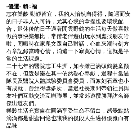
-優選- 賴○福
志在樂齡 動靜皆宜，我的人怡然自得得，隨遇而安
的日子非人人可得，尤其心境的拿捏也要環境配
合，退休後的日子過著閒雲野鶴的生活每天做喜歡
做的事快樂無比，常偕老伴遊山玩水到處找朋友哈
啦，閒暇時在家爬文跟自己對話，心血來潮時刻方
石章記錄當時心情，消遣一下寂寞心情，這就是平
常的生活課題。
二十七年的醫院志工生涯，如今雖已滿頭鶴髮童顏
不在，但還是樂在其中依然熱心奉獻，過程中當過
隊長及醫院人體試驗委員會委員，而篆刻石章也小
有成就，曾經得獎多次，當過社長期間帶領社員與
友社們互動交流互辦聯展，並常郊遊攬勝拜訪名師
傑出道友們。
樂齡生活充實自在圓滿享受生命不留白，感覺點點
滴滴都是甜蜜回憶也讓我的後段人生過得優雅而有
品味。