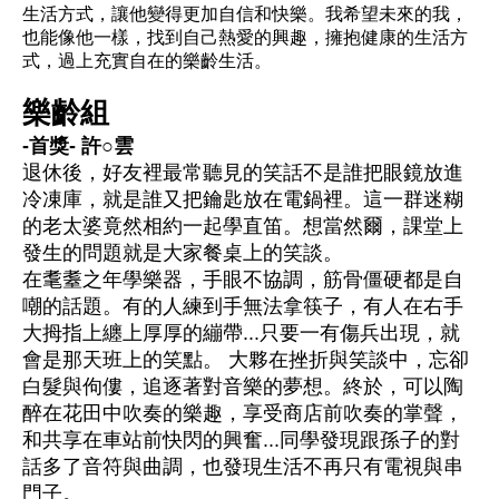
生活方式，讓他變得更加自信和快樂。我希望未來的我，
也能像他一樣，找到自己熱愛的興趣，擁抱健康的生活方
式，過上充實自在的樂齡生活。
樂齡組
-首獎- 許○雲
退休後，好友裡最常聽見的笑話不是誰把眼鏡放進
冷凍庫，就是誰又把鑰匙放在電鍋裡。這一群迷糊
的老太婆竟然相約一起學直笛。想當然爾，課堂上
發生的問題就是大家餐桌上的笑談。
在耄耋之年學樂器，手眼不協調，筋骨僵硬都是自
嘲的話題。有的人練到手無法拿筷子，有人在右手
大拇指上纏上厚厚的繃帶...只要一有傷兵出現，就
會是那天班上的笑點。 大夥在挫折與笑談中，忘卻
白髮與佝僂，追逐著對音樂的夢想。終於，可以陶
醉在花田中吹奏的樂趣，享受商店前吹奏的掌聲，
和共享在車站前快閃的興奮...同學發現跟孫子的對
話多了音符與曲調，也發現生活不再只有電視與串
門子。