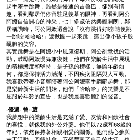
起手牽手跳舞，雖然是慢速的吉魯巴，卻別有情
趣，看到鄰居們停留駐足羨慕的眼神，再看到阿公
阿嬤自信開心的神采，七十多歲依然樂觀開朗，鄰
居稱讚時，阿公阿嬤還會說「沒有跳得好啦!隨便跳
一跳啦!哈哈哈!」還揪團一起來跳，露出像小孩子般
靦腆的笑容。
其實跳舞是在阿嬤小中風康復期，阿公刻意找的活
動，鼓勵阿嬤慢舞兼復健，他們在樂齡生活中展現
的積極態度和堅持，是子孫的榜樣，無論年齡如
何，都應保持活力滿滿，不因疾病阻隔與人互動。
我喜歡帶著小音響陪著阿公阿嬤牽手翩翩起舞，那
是樂齡新生活的開始，他們「哈哈哈」的笑聲是不
屈服於年齡的宣告，也是我最喜歡聽到的聲音。
-優選- 曾○葳
我夢想中的樂齡生活是充滿了愛、友情和回饋社會
的喜悅，就像我的外公外婆。他們以72歲和68歲的
年紀，依然保持著相親相愛的關係。他們熱心參與
志工活動，回饋社會，不僅豐富了自己的生活，也