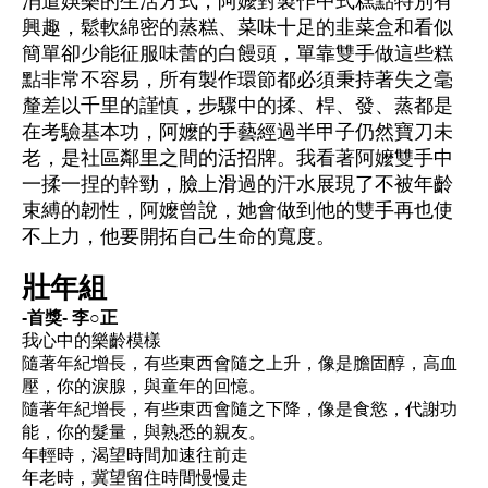
消遣娛樂的生活方式，阿嬤對製作中式糕點特別有
興趣，鬆軟綿密的蒸糕、菜味十足的韭菜盒和看似
簡單卻少能征服味蕾的白饅頭，單靠雙手做這些糕
點非常不容易，所有製作環節都必須秉持著失之毫
釐差以千里的謹慎，步驟中的揉、桿、發、蒸都是
在考驗基本功，阿嬤的手藝經過半甲子仍然寶刀未
老，是社區鄰里之間的活招牌。我看著阿嬤雙手中
一揉一捏的幹勁，臉上滑過的汗水展現了不被年齡
束縛的韌性，阿嬤曾說，她會做到他的雙手再也使
不上力，他要開拓自己生命的寬度。
壯年組
-首獎- 李○正
我心中的樂齡模樣
隨著年紀增長，有些東西會隨之上升，像是膽固醇，高血
壓，你的淚腺，與童年的回憶。
隨著年紀增長，有些東西會隨之下降，像是食慾，代謝功
能，你的髮量，與熟悉的親友。
年輕時，渴望時間加速往前走
年老時，冀望留住時間慢慢走