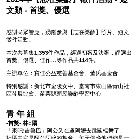
文類 - 首獎、優選
感謝民眾響應，踴躍參與【志在樂齡】照片、短文
徵件活動。
本次共募集
1,353
件作品，經過初審及決審，評選出
首獎、優選、佳作…等作品共
114
件。
主辦單位：寶佳公益慈善基金會、董氏基金會
特別感謝：新北市金陵女中、臺南市東山區青山社
區發展協會、苗栗縣頭屋樂齡學習中心
青 年 組
-首獎- 林○陽
「來吧!吉魯巴」阿公又在邀阿嬤去跳國標舞了。
社區中庭是阿公阿嬤的舞台，每天傍晚他們總是一