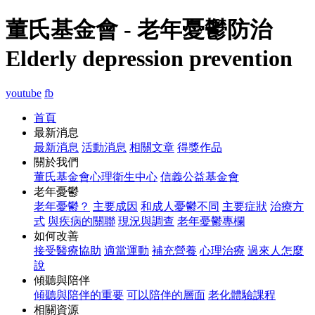
董氏基金會 - 老年憂鬱防治
Elderly depression prevention
youtube
fb
首頁
最新消息
最新消息
活動消息
相關文章
得獎作品
關於我們
董氏基金會心理衛生中心
信義公益基金會
老年憂鬱
老年憂鬱？
主要成因
和成人憂鬱不同
主要症狀
治療方
式
與疾病的關聯
現況與調查
老年憂鬱專欄
如何改善
接受醫療協助
適當運動
補充營養
心理治療
過來人怎麼
說
傾聽與陪伴
傾聽與陪伴的重要
可以陪伴的層面
老化體驗課程
相關資源