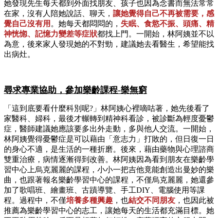
她發現先生每天都到外面找朋友、孩子也因為念書而無法常常
在家，沒有人陪她說話、聊天，
讓她覺得自己不再被需要，感
覺自己沒有用
。她每天都悶悶的，
失眠、食慾不振、頭痛、精
神恍惚、記憶力變差等症狀
都找上門。一開始，林阿姨並不以
為意，後來家人發現她的不對勁，建議她去看醫生，希望能找
出病灶。
尋求專業協助，參加樂齡課程-樂無窮
「這到底要看什麼科別呢?」林阿姨心裡嘀咕著，她先後看了
家醫科、婦科，最後才輾轉到精神科看診，被診斷為輕度憂鬱
症，醫師建議她應該要多出外走動，多與他人交流。一開始，
林阿姨覺得憂鬱症是可以藉由「意志力」打敗的，但日復一日
的身心不適，是生活的一種折磨。後來，藉由藥物與心理諮商
雙重治療，病情逐漸得到改善。林阿姨因為看到朋友在樂齡學
習中心上烏克麗麗的課程，小小一把吉他竟能創造出曼妙的樂
曲，也跟著報名樂齡學習中心的課程，不僅烏克麗麗，她還參
加了歌唱班、繪畫班、古蹟導覽、手工DIY、電腦使用等課
程。過程中，不僅
培養多種興趣
，也
結交不同朋友
，也因此被
推薦為樂齡學習中心的志工，讓她每天的生活都充滿目標。她