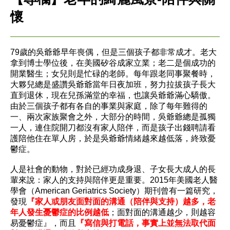
懷
79歲的吳爺爺早年喪偶，但是三個孩子都非常成才。老大
拿到博士學位後，在美國矽谷成家立業；老二是個成功的
開業醫生；女兒則是忙碌的老師。每年跟老同事聚餐時，
大夥兒總是盛讚吳爺爺當年日夜加班，努力拉拔孩子長大
直到退休，現在兒孫滿堂的幸福，也讓吳爺爺滿心驕傲。
由於三個孩子都有各自的事業與家庭，除了每年難得的
一、兩次家族聚會之外，大部分的時間，吳爺爺總是孤獨
一人，連住院開刀都沒有家人陪伴，而是孩子出錢聘請看
護陪他住在單人房，於是吳爺爺情緒越來越低落，終致憂
鬱症。
人是社會的動物，對於已經功成身退、子女長大成人的長
輩來說：家人的支持與陪伴更是重要。2015年美國老人醫
學會（American Geriatrics Society）期刊曾有一篇研究，
發現
『家人或朋友面對面的溝通（陪伴與支持）越多，老
年人發生憂鬱症的比例越低
；面對面的溝通越少，則越容
易憂鬱症』，而且
『寫信與打電話，事實上並無法取代面