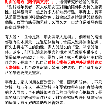
對面的溝通（陪伴與支持）』
。這個研究所驗證的事實
『對於老年長者，家人或朋友面對面的陪伴與支持的重要
性』雖然很簡單，但是許多人卻知易行難。事實上，長輩
缺乏當面接觸與聆聽的對象，就會缺乏身體活動與動腦的
動機，負面情緒長期累積，久而久之，自然容易引發身體
疾病或憂鬱症。
有人說：「生命是路，朋友與家人是樹」。倘若路的兩邊
都沒有樹木風景，走過這條路時，會讓人覺得無趣枯燥，
而失去再走下去的動機。家人與朋友的『愛、關懷與陪
伴』越多，則可以讓道路兩旁的樹木與景致更多采多姿，
讓長輩更有衝勁走下去。當然，除了家人與朋友的主動陪
伴之外，長輩也可以自己
積極安排每天的戶外活動與建立
人際關係
，甚至豢養寵物，帶著出去透氣，自己讓生命之
路的景色更美更豐富。
事實上，家人與朋友面對面的『愛、關懷與陪伴』，不只
對於一般老年人，甚至對於老年憂鬱症與有任何身體疾病
的老人而言，也有助於加強自己的自信與身心抵抗力；長
輩的身心能夠保持最佳狀況，對於憂鬱症與任何身體疾病
的病情，有良好的幫助與改善效果。