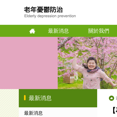
最新消息
關於我們
最新消息
【
最新消息