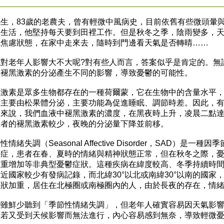
先生，83歲的老農夫，曾有輕微中風病史，目前依舊有些微頭暈
動生活，他堅持每天要到田裡工作。但是秋冬之季，陰雨變多，
現焦慮狀態，在家中走來去，隨時到門邊看天氣是否轉晴……
氣對老年人影響大不大呢?對有些人而言，答案似乎是肯定的。無
體褪黑激素的分泌產生不同的影響，導致憂鬱的可能性。
黑激素是眾多生物都存在的一種荷爾蒙，它在生物中的含量水平
素主要由松果體分泌，主要功能為促進睡眠、調節時差。因此，
般來說，我們血液中褪黑激素的濃度，在黑夜時上升，凌晨二點
患者的褪黑激素較少，夜晚的分泌量下降並前移。
性情緒失調（Seasonal Affective Disorder，SAD
鬱症，患者在春、夏時的情緒與精神狀態正常，但在秋冬之際，
體重增加等非典型憂鬱症狀。這種疾病在緯度較高、冬季持續時
近國家較少有發病記錄，而北緯30°以北或南緯30°以南的國
症狀加重，居住在北極圈或南極圈內的人，由於長夜的存在，情
灣雖鮮少聽到「季節性情緒失調」，但老年人確實容易因天氣影
，若又受到天候影響而無法進行，內心容易感到無奈，導致輕微